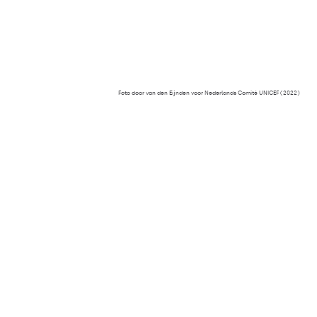
Foto door van den Eijnden voor Nederlands Comité UNICEF (2022)