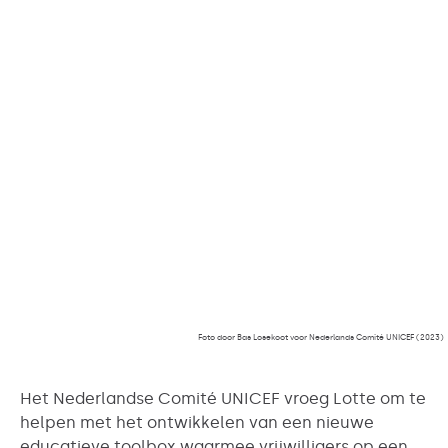
Foto door Bas Losekoot voor Nederlands Comité UNICEF (2023)
Het Nederlandse Comité UNICEF vroeg Lotte om te
helpen met het ontwikkelen van een nieuwe
educatieve toolbox waarmee vrijwilligers op een